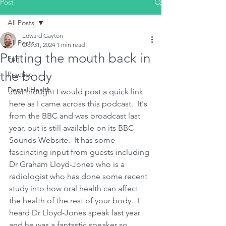
Post
All Posts
Edward Gayton
All Posts
Oct 31, 2024
1 min read
Putting the mouth back in
Fun
the body
Practice
Dental Health
Just thought I would post a quick link 
here as I came across this podcast.  It's 
from the BBC and was broadcast last 
year, but is still available on its BBC 
Sounds Website.  It has some 
fascinating input from guests including 
Dr Graham Lloyd-Jones who is a 
radiologist who has done some recent 
study into how oral health can affect 
the health of the rest of your body.  I 
heard Dr Lloyd-Jones speak last year 
and he was a fantastic speaker so 