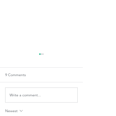
9 Comments
Denplan Team Training
Write a comment...
Top Tips for look
your mouth
Newest